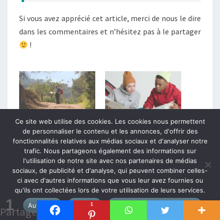
Si vous avez apprécié cet article, merci de nous le dire
dans les commentaires et n’hésitez pas à le partager
!
Ce site web utilise des cookies. Les cookies nous permettent
Savoir s’orienter juste
Lire une carte IGN : un peu
de personnaliser le contenu et les annonces, d'offrir des
avec une carte, sans
de pratique
fonctionnalités relatives aux médias sociaux et d'analyser notre
boussole ni GPS
Dans "Conseils pratiques"
trafic. Nous partageons également des informations sur
Dans "Conseils pratiques"
l'utilisation de notre site avec nos partenaires de médias
sociaux, de publicité et d'analyse, qui peuvent combiner celles-
ci avec d'autres informations que vous leur avez fournies ou
qu'ils ont collectées lors de votre utilisation de leurs services.
1
Autoriser
Refuser
1
Politique de confidentialité
Partage