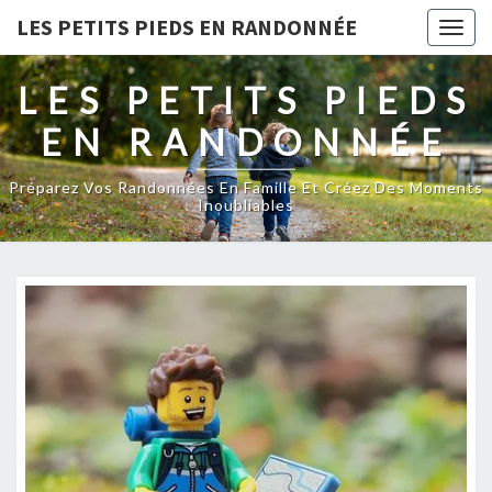
LES PETITS PIEDS EN RANDONNÉE
Togg
navig
LES PETITS PIEDS
EN RANDONNÉE
Préparez Vos Randonnées En Famille Et Créez Des Moments
Inoubliables