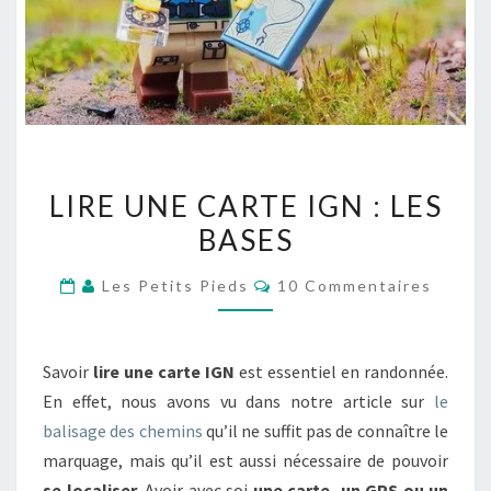
LIRE
LIRE UNE CARTE IGN : LES
UNE
BASES
CARTE
IGN
Commentaires
Les Petits Pieds
10 Commentaires
:
LES
BASES
Savoir
lire une carte IGN
est essentiel en randonnée.
En effet, nous avons vu dans notre article sur
le
balisage des chemins
qu’il ne suffit pas de connaître le
marquage, mais qu’il est aussi nécessaire de pouvoir
se localiser
. Avoir avec soi
une carte, un GPS ou un