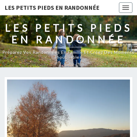
LES PETITS PIEDS EN RANDONNÉE
Togg
navig
LES PETITS PIEDS
EN RANDONNÉE
Préparez Vos Randonnées En Famille Et Créez Des Moments
Inoubliables