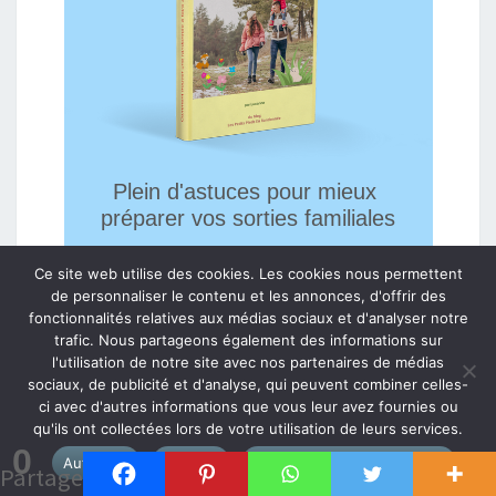
Plein d'astuces pour mieux 
préparer vos sorties familiales
Ce site web utilise des cookies. Les cookies nous permettent
de personnaliser le contenu et les annonces, d'offrir des
fonctionnalités relatives aux médias sociaux et d'analyser notre
trafic. Nous partageons également des informations sur
l'utilisation de notre site avec nos partenaires de médias
RECEVOIR MON GUIDE 
sociaux, de publicité et d'analyse, qui peuvent combiner celles-
GRATUIT
ci avec d'autres informations que vous leur avez fournies ou
qu'ils ont collectées lors de votre utilisation de leurs services.
Nous détestons les spams : votre adresse email ne
0
sera jamais cédée ni revendue. En vous inscrivant ici,
Autoriser
Refuser
Politique de confidentialité
Partages
vous recevrez des articles, vidéos, offres