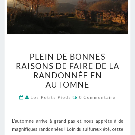
PLEIN
PLEIN DE BONNES
DE
RAISONS DE FAIRE DE LA
BONNES
RANDONNÉE EN
RAISONS
DE
AUTOMNE
FAIRE
Commentaires
Les Petits Pieds
0 Commentaire
DE
LA
RANDONNÉE
L’automne arrive à grand pas et nous apprête à de
EN
magnifiques randonnées ! Loin du sulfureux été, cette
AUTOMNE